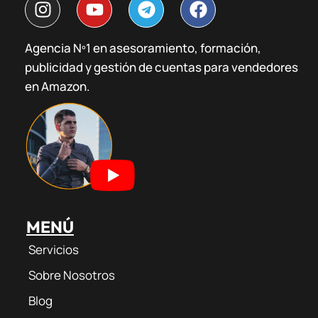
I
Y
T
F
n
o
e
a
s
u
l
c
Agencia Nº1 en asesoramiento, formación,
t
t
e
e
publicidad y gestión de cuentas para vendedores
a
u
g
b
g
b
r
o
en Amazon.
r
e
a
o
a
m
k
m
MENÚ
Servicios
Sobre Nosotros
Blog