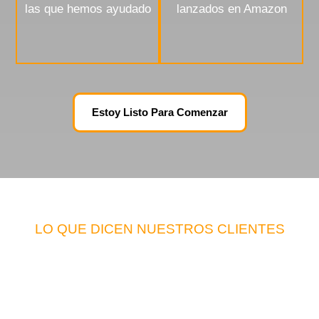
las que hemos ayudado
lanzados en Amazon
Estoy Listo Para Comenzar
LO QUE DICEN NUESTROS CLIENTES
Testimonios De
Vendedores Que Han
Delegado Su Publicidad