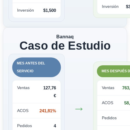
Inversión
$
Inversión
$1,500
Bannaq
Caso de Estudio
MES ANTES DEL
SERVICIO
MES DESPUÉS D
Ventas
127,76
Ventas
763
€
→
ACOS
58
ACOS
241,81%
Pedidos
Pedidos
4