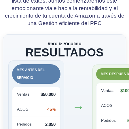
lista de éxitos. Juntos comenzaremos este
emocionante viaje hacia la rentabilidad y el
crecimiento de tu cuenta de Amazon a través de
una Gestión eficiente del PPC
Vero & Ricolino
RESULTADOS
MES ANTES DEL
MES DESPUÉS D
SERVICIO
Ventas
$100
Ventas
$50,000
→
ACOS
ACOS
45%
Pedidos
Pedidos
2,850