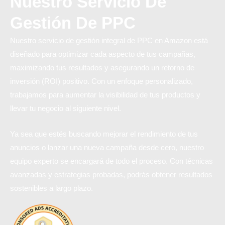
Nuestro Servicio De
Gestión De PPC
Nuestro servicio de gestión integral de PPC en Amazon está
diseñado para optimizar cada aspecto de tus campañas,
maximizando tus resultados y asegurando un retorno de
inversión (ROI) positivo. Con un enfoque personalizado,
trabajamos para aumentar la visibilidad de tus productos y
llevar tu negocio al siguiente nivel.
Ya sea que estés buscando mejorar el rendimiento de tus
anuncios o lanzar una nueva campaña desde cero, nuestro
equipo experto se encargará de todo el proceso. Con técnicas
avanzadas y estrategias probadas, podrás obtener resultados
sostenibles a largo plazo.