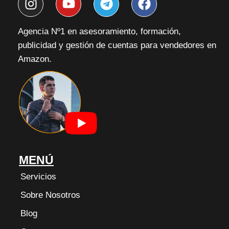
n
o
e
a
s
u
l
c
Agencia Nº1 en asesoramiento, formación,
t
t
e
e
publicidad y gestión de cuentas para vendedores en
a
u
g
b
g
b
r
o
Amazon.
r
e
a
o
a
m
k
m
MENÚ
Servicios
Sobre Nosotros
Blog