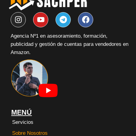
I
Y
T
F
n
o
e
a
s
u
l
c
Agencia Nº1 en asesoramiento, formación,
t
t
e
e
publicidad y gestión de cuentas para vendedores en
a
u
g
b
g
b
r
o
Amazon.
r
e
a
o
a
m
k
m
MENÚ
Servicios
Sobre Nosotros