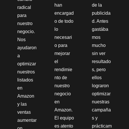
han
de la
radical
encargad
publicida
para
o de todo
d. Antes
nuestro
lo
gastába
negocio.
necesari
mos
Nos
o para
mucho
ayudaron
mejorar
sin ver
a
el
resultado
optimizar
rendimie
s, pero
nuestros
nto de
ellos
listados
nuestro
lograron
en
negocio
optimizar
Amazon
en
nuestras
y las
Amazon.
campaña
ventas
El equipo
s y
aumentar
es atento
prácticam
on