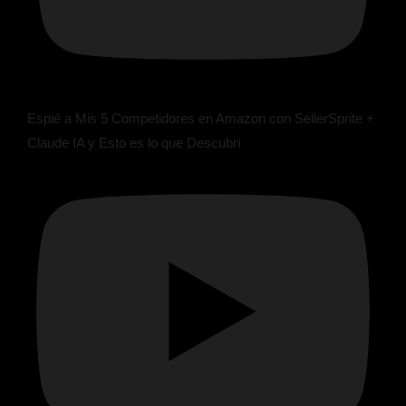
Espié a Mis 5 Competidores en Amazon con SellerSprite +
Claude IA y Esto es lo que Descubrí