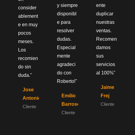
y siempre
ente
consider
disponibl
duplicar
ablement
e para
nuestras
e en muy
resolver
ventas.
pocos
dudas.
Recomen
meses.
Especial
damos
Los
mente
sus
recomien
agradeci
servicios
do sin
do con
al 100%"
duda."
Roberto!"
Jaime
Jose
Emilio
Frej
Antonio
Barroso
Cliente
Cliente
Cliente