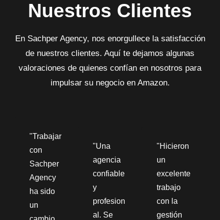
Nuestros Clientes
En Sachper Agency, nos enorgullece la satisfacción
de nuestros clientes. Aquí te dejamos algunas
valoraciones de quienes confían en nosotros para
impulsar su negocio en Amazon.
"Trabajar
"Una
"Hicieron
con
agencia
un
Sachper
confiable
excelente
Agency
y
trabajo
ha sido
profesion
con la
un
al. Se
gestión
cambio