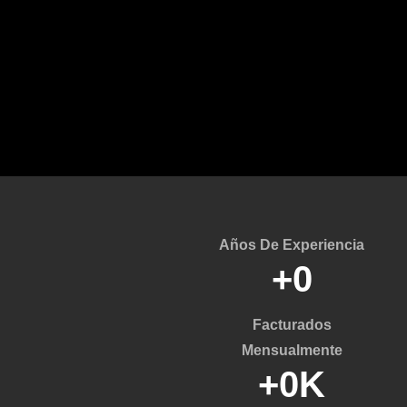
Años De Experiencia
+
0
Facturados
Mensualmente
+
0
K