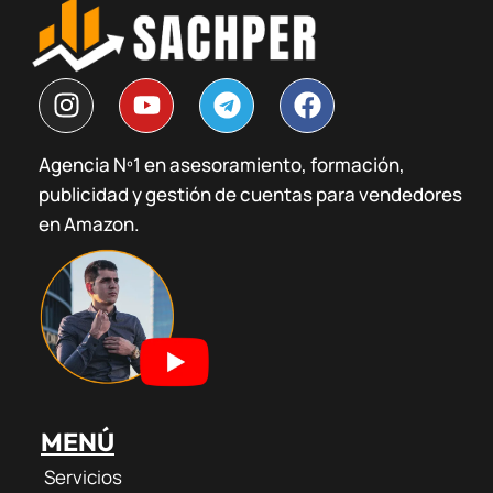
I
Y
T
F
n
o
e
a
s
u
l
c
Agencia Nº1 en asesoramiento, formación,
t
t
e
e
publicidad y gestión de cuentas para vendedores
a
u
g
b
g
b
r
o
en Amazon.
r
e
a
o
a
m
k
m
MENÚ
Servicios