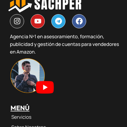
I
Y
T
F
n
o
e
a
s
u
l
c
Agencia Nº1 en asesoramiento, formación,
t
t
e
e
publicidad y gestión de cuentas para vendedores
a
u
g
b
g
b
r
o
en Amazon.
r
e
a
o
a
m
k
m
MENÚ
Servicios