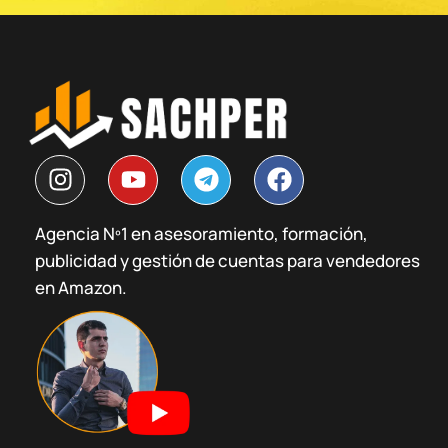
I
Y
T
F
n
o
e
a
s
u
l
c
Agencia Nº1 en asesoramiento, formación,
t
t
e
e
publicidad y gestión de cuentas para vendedores
a
u
g
b
g
b
r
o
en Amazon.
r
e
a
o
a
m
k
m