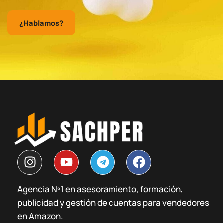
¿Hablamos?
I
Y
T
F
n
o
e
a
s
u
l
c
Agencia Nº1 en asesoramiento, formación,
t
t
e
e
publicidad y gestión de cuentas para vendedores
a
u
g
b
g
b
r
o
en Amazon.