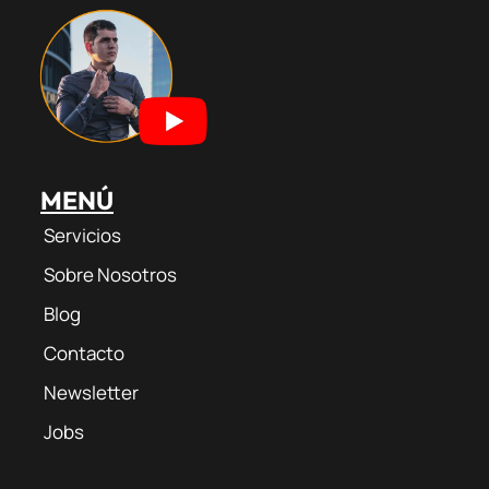
r
e
a
o
a
m
k
m
MENÚ
Servicios
Sobre Nosotros
Blog
Contacto
Newsletter
Jobs