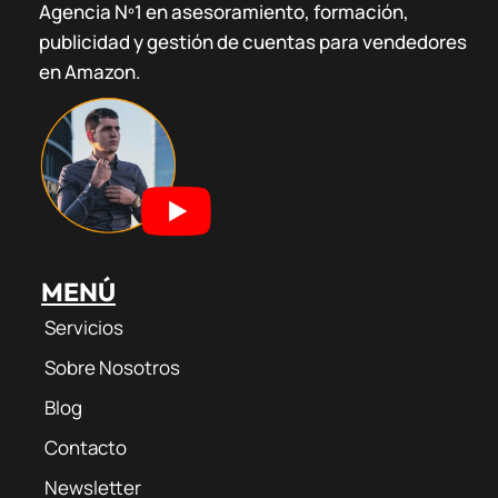
Agencia Nº1 en asesoramiento, formación,
t
t
e
e
publicidad y gestión de cuentas para vendedores
a
u
g
b
g
b
r
o
en Amazon.
r
e
a
o
a
m
k
m
MENÚ
Servicios
Sobre Nosotros
Blog
Contacto
Newsletter