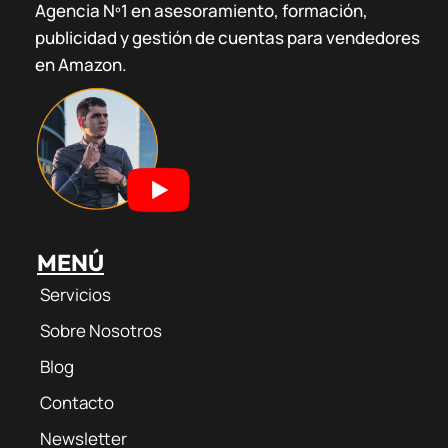
Agencia Nº1 en asesoramiento, formación,
t
t
e
e
publicidad y gestión de cuentas para vendedores
a
u
g
b
g
b
r
o
en Amazon.
r
e
a
o
a
m
k
m
MENÚ
Servicios
Sobre Nosotros
Blog
Contacto
Newsletter