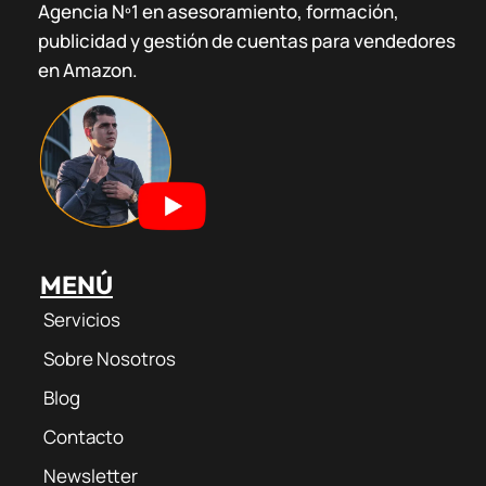
Agencia Nº1 en asesoramiento, formación,
t
t
e
e
publicidad y gestión de cuentas para vendedores
a
u
g
b
g
b
r
o
en Amazon.
r
e
a
o
a
m
k
m
MENÚ
Servicios
Sobre Nosotros
Blog
Contacto
Newsletter