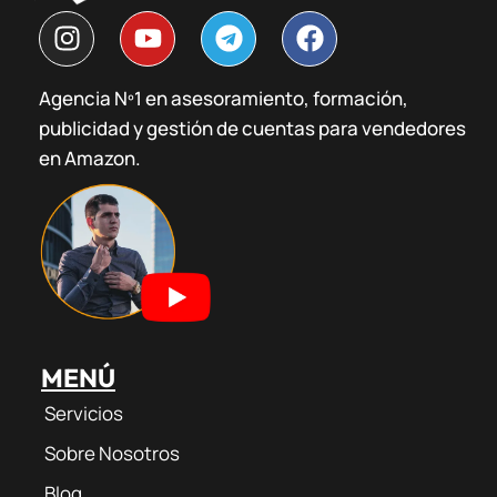
I
Y
T
F
n
o
e
a
s
u
l
c
Agencia Nº1 en asesoramiento, formación,
t
t
e
e
publicidad y gestión de cuentas para vendedores
a
u
g
b
g
b
r
o
en Amazon.
r
e
a
o
a
m
k
m
MENÚ
Servicios
Sobre Nosotros
Blog