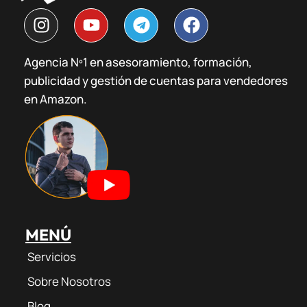
I
Y
T
F
n
o
e
a
s
u
l
c
Agencia Nº1 en asesoramiento, formación,
t
t
e
e
publicidad y gestión de cuentas para vendedores
a
u
g
b
g
b
r
o
en Amazon.
r
e
a
o
a
m
k
m
MENÚ
Servicios
Sobre Nosotros
Blog