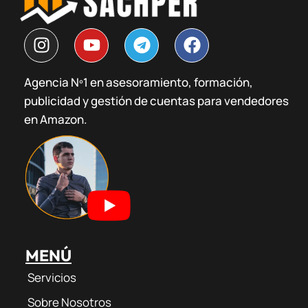
I
Y
T
F
n
o
e
a
s
u
l
c
Agencia Nº1 en asesoramiento, formación,
t
t
e
e
publicidad y gestión de cuentas para vendedores
a
u
g
b
g
b
r
o
en Amazon.
r
e
a
o
a
m
k
m
MENÚ
Servicios
Sobre Nosotros