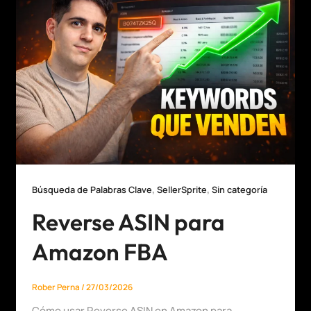
,
,
Búsqueda de Palabras Clave
SellerSprite
Sin categoría
Reverse ASIN para
Amazon FBA
Rober Perna
/
27/03/2026
Cómo usar Reverse ASIN en Amazon para