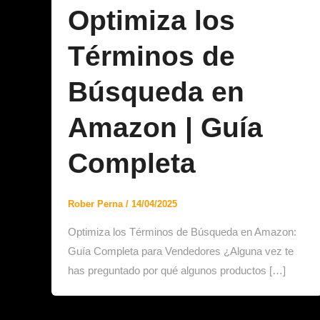
Optimiza los
Términos de
Búsqueda en
Amazon | Guía
Completa
Rober Perna
/
14/04/2025
Optimiza los Términos de Búsqueda en Amazon:
Guía Completa para Vendedores ¿Alguna vez te
has preguntado por qué algunos productos […]