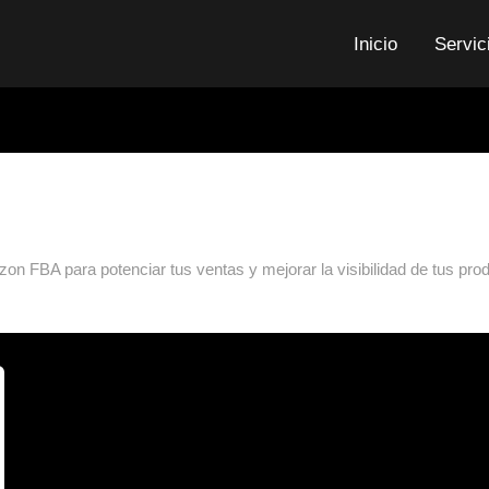
Inicio
Servic
n FBA para potenciar tus ventas y mejorar la visibilidad de tus pr