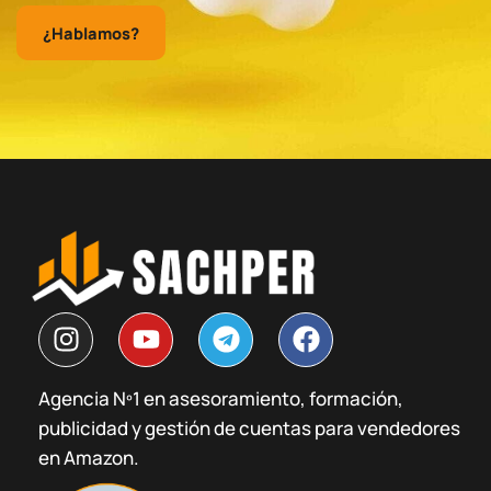
¿Hablamos?
I
Y
T
F
n
o
e
a
s
u
l
c
Agencia Nº1 en asesoramiento, formación,
t
t
e
e
publicidad y gestión de cuentas para vendedores
a
u
g
b
g
b
r
o
en Amazon.
r
e
a
o