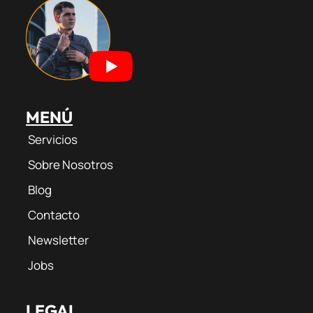
a
m
k
m
MENÚ
Servicios
Sobre Nosotros
Blog
Contacto
Newsletter
Jobs
LEGAL